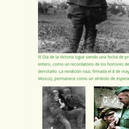
El Día de la Victoria sigue siendo una fecha de p
entero, como un recordatorio de los horrores del 
derrotarlo. La rendición nazi, firmada el 8 de ma
Moscú), permanece como un símbolo de esperanz