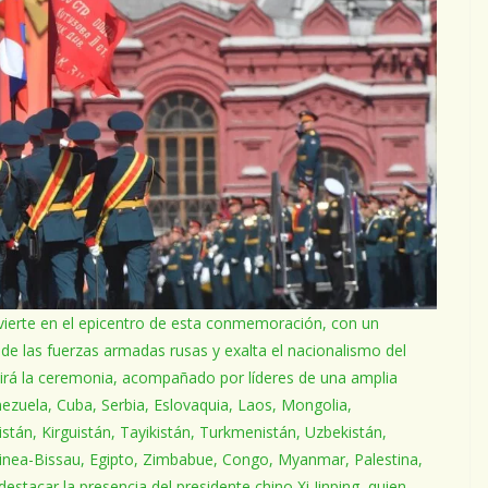
ierte en el epicentro de esta conmemoración, con un
 de las fuerzas armadas rusas y exalta el nacionalismo del
sidirá la ceremonia, acompañado por líderes de una amplia
enezuela, Cuba, Serbia, Eslovaquia, Laos, Mongolia,
istán, Kirguistán, Tayikistán, Turkmenistán, Uzbekistán,
uinea-Bissau, Egipto, Zimbabue, Congo, Myanmar, Palestina,
destacar la presencia del presidente chino Xi Jinping, quien