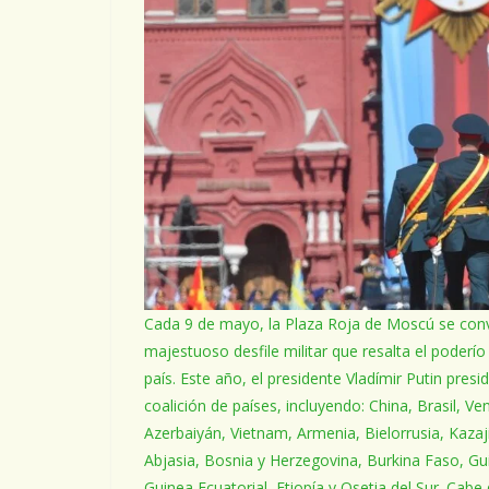
Cada 9 de mayo, la Plaza Roja de Moscú se conv
majestuoso desfile militar que resalta el poderío
país. Este año, el presidente Vladímir Putin pre
coalición de países, incluyendo: China, Brasil, V
Azerbaiyán, Vietnam, Armenia, Bielorrusia, Kazaj
Abjasia, Bosnia y Herzegovina, Burkina Faso, G
Guinea Ecuatorial, Etiopía y Osetia del Sur. Cabe 