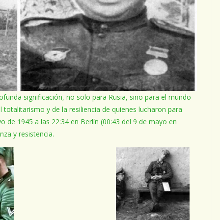
rofunda significación, no solo para Rusia, sino para el mundo
totalitarismo y de la resiliencia de quienes lucharon para
yo de 1945 a las 22:34 en Berlín (00:43 del 9 de mayo en
a y resistencia.