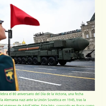
bra el 80 aniversario del Día de la Victoria, una fecha
 la Alemania nazi ante la Unión Soviética en 1945, tras la
del régimen de Adolf Hitler. Este hito, conocido en Rusia como