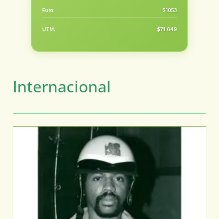
Euro:
$1053
UTM:
$71.649
Internacional