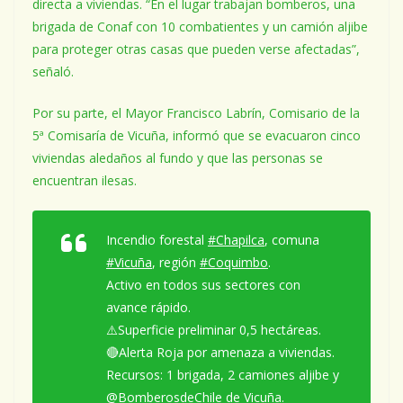
directa a viviendas. “En el lugar trabajan bomberos, una
brigada de Conaf con 10 combatientes y un camión aljibe
para proteger otras casas que pueden verse afectadas”,
señaló.
Por su parte, el Mayor Francisco Labrín, Comisario de la
5ª Comisaría de Vicuña, informó que se evacuaron cinco
viviendas aledaños al fundo y que las personas se
encuentran ilesas.
Incendio forestal
#Chapilca
, comuna
#Vicuña
, región
#Coquimbo
.
Activo en todos sus sectores con
avance rápido.
⚠️Superficie preliminar 0,5 hectáreas.
🔴Alerta Roja por amenaza a viviendas.
Recursos: 1 brigada, 2 camiones aljibe y
@BomberosdeChile
de Vicuña.