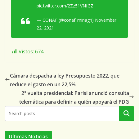
pic.twitter.com/2Zz51VNfGZ
— CONAF (@conaf_minagri)
November
22, 2021
Vistos:
674
Cámara despacha a ley Presupuesto 2022, que
reduce el gasto en un 22,5%
2° vuelta presidencial: Parisi anunció consulta
telemática para definir a quién apoyará el PDG
Buscar
Ultimas Noticias