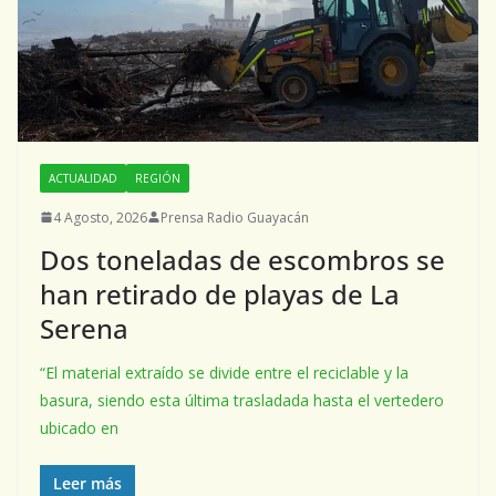
ACTUALIDAD
REGIÓN
4 Agosto, 2026
Prensa Radio Guayacán
Dos toneladas de escombros se
han retirado de playas de La
Serena
“El material extraído se divide entre el reciclable y la
basura, siendo esta última trasladada hasta el vertedero
ubicado en
Leer más