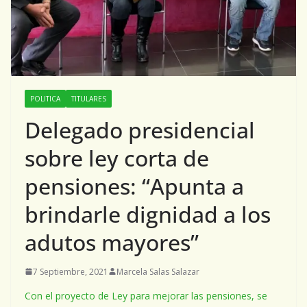
POLITICA
TITULARES
Delegado presidencial
sobre ley corta de
pensiones: “Apunta a
brindarle dignidad a los
adutos mayores”
7 Septiembre, 2021
Marcela Salas Salazar
Con el proyecto de Ley para mejorar las pensiones, se