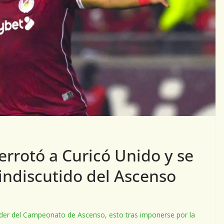
rrotó a Curicó Unido y se
indiscutido del Ascenso
íder del Campeonato de Ascenso, esto tras imponerse por la