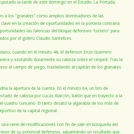
isputado la tarde de este domingo en el Estadio La Portada.
vo a los “granates” como amplios dominadores de las
 clave en la creación de oportunidades en la portería contraria.
portunidades las falencias del bloque defensivo “tortero” para
dos por el golero Claudio Santelices.
lano, cuando en el minuto 48, el defensor Enzo Guerrero
nera y azotando duramente su cabeza sobre el césped. Tras la
reso al campo de juego, trasladando al capitán de los granates
ría la apertura de la cuenta. En el minuto 64, un tiro de
ectado de cabeza por Lucas Alarcón, balón que en trayecto a la
l cuadro curicano. El tanto desató la algarabía de los más de
portivo de la capital regional.
zó una serie de modificaciones con fin de salir en búsqueda del
ejor de su potencial defensivo, aguantando un resultado que