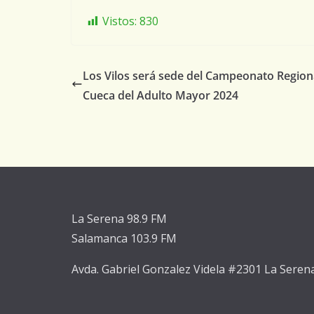
Vistos:
830
Los Vilos será sede del Campeonato Region
Cueca del Adulto Mayor 2024
La Serena 98.9 FM
Salamanca 103.9 FM
Avda. Gabriel Gonzalez Videla #2301 La Seren