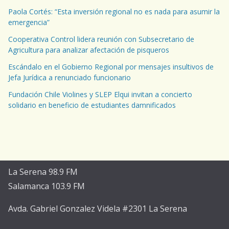
Paola Cortés: “Esta inversión regional no es nada para asumir la
emergencia”
Cooperativa Control lidera reunión con Subsecretario de
Agricultura para analizar afectación de pisqueros
Escándalo en el Gobierno Regional por mensajes insultivos de
Jefa Jurídica a renunciado funcionario
Fundación Chile Violines y SLEP Elqui invitan a concierto
solidario en beneficio de estudiantes damnificados
La Serena 98.9 FM
Salamanca 103.9 FM
Avda. Gabriel Gonzalez Videla #2301 La Serena