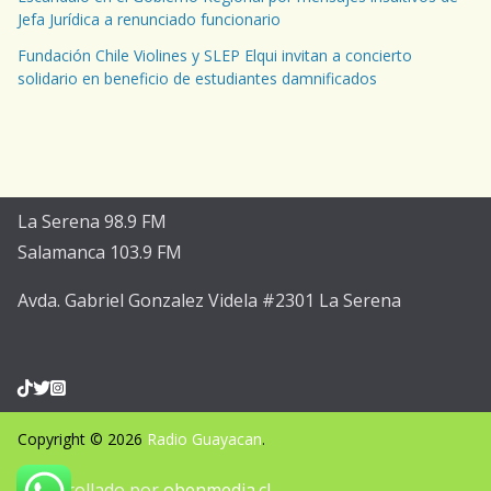
Jefa Jurídica a renunciado funcionario
Fundación Chile Violines y SLEP Elqui invitan a concierto
solidario en beneficio de estudiantes damnificados
La Serena 98.9 FM
Salamanca 103.9 FM
Avda. Gabriel Gonzalez Videla #2301 La Serena
Copyright © 2026
Radio Guayacan
.
Desarrollado por
obenmedia.cl