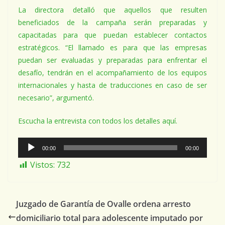
La directora detalló que aquellos que resulten
beneficiados de la campaña serán preparadas y
capacitadas para que puedan establecer contactos
estratégicos. “El llamado es para que las empresas
puedan ser evaluadas y preparadas para enfrentar el
desafío, tendrán en el acompañamiento de los equipos
internacionales y hasta de traducciones en caso de ser
necesario”, argumentó.
Escucha la entrevista con todos los detalles aquí.
Reproductor
00:00
00:00
de
Vistos:
732
Audio
Juzgado de Garantía de Ovalle ordena arresto
domiciliario total para adolescente imputado por