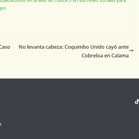
tualizaciones en la web de CEAZA o en sus redes sociales para
mpo
 Caso
No levanta cabeza: Coquimbo Unido cayó ante
Cobreloa en Calama
a