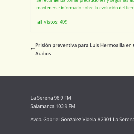
Se recomienda tomar precauciones y seguir las ac
mantenerse informado sobre la evolución del tie
Vistos:
499
Prisión preventiva para Luis Hermosilla en
Audios
La Serena 98.9 FM
Salamanca 103.9 FM
Avda. Gabriel Gonzalez Videla #2301 La Seren