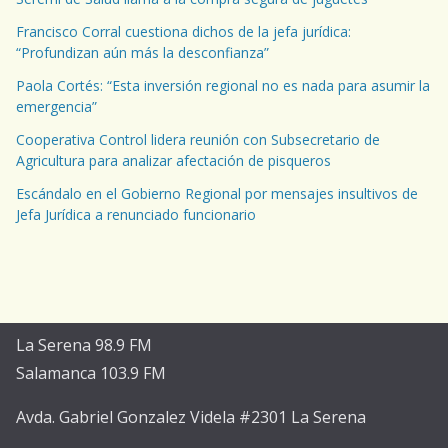
Francisco Corral cuestiona dichos de la jefa jurídica:
“Profundizan aún más la desconfianza”
Paola Cortés: “Esta inversión regional no es nada para asumir la
emergencia”
Cooperativa Control lidera reunión con Subsecretario de
Agricultura para analizar afectación de pisqueros
Escándalo en el Gobierno Regional por mensajes insultivos de
Jefa Jurídica a renunciado funcionario
La Serena 98.9 FM
Salamanca 103.9 FM
Avda. Gabriel Gonzalez Videla #2301 La Serena