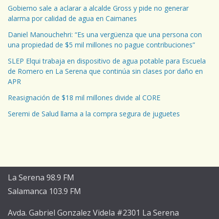
Gobierno sale a aclarar a alcalde Gross y pide no generar
alarma por calidad de agua en Caimanes
Daniel Manouchehri: “Es una vergüenza que una persona con
una propiedad de $5 mil millones no pague contribuciones”
SLEP Elqui trabaja en dispositivo de agua potable para Escuela
de Romero en La Serena que continúa sin clases por daño en
APR
Reasignación de $18 mil millones divide al CORE
Seremi de Salud llama a la compra segura de juguetes
La Serena 98.9 FM
Salamanca 103.9 FM
Avda. Gabriel Gonzalez Videla #2301 La Serena