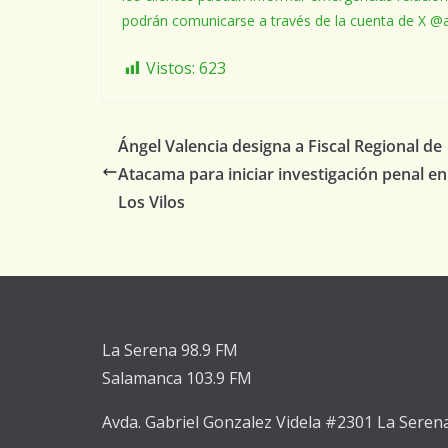
podrán comunicarse a través de la cuenta de X @a
Vistos:
623
Ángel Valencia designa a Fiscal Regional de
Atacama para iniciar investigación penal en
Los Vilos
La Serena 98.9 FM
Salamanca 103.9 FM
Avda. Gabriel Gonzalez Videla #2301 La Seren