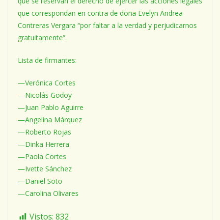
que se reservan el derecho de ejercer las acciones legales
que correspondan en contra de doña Evelyn Andrea
Contreras Vergara “por faltar a la verdad y perjudicarnos
gratuitamente”.
Lista de firmantes:
—Verónica Cortes
—Nicolás Godoy
—Juan Pablo Aguirre
—Angelina Márquez
—Roberto Rojas
—Dinka Herrera
—Paola Cortes
—Ivette Sánchez
—Daniel Soto
—Carolina Olivares
Vistos:
832