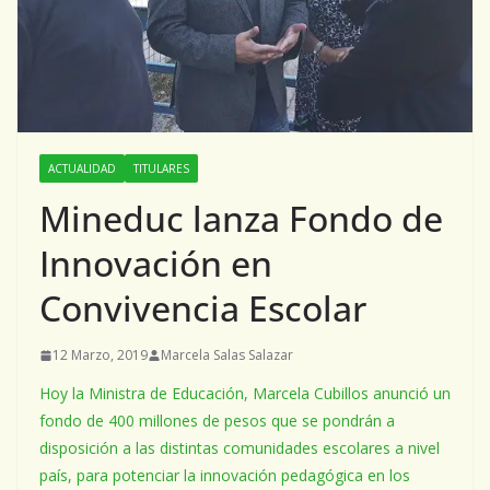
ACTUALIDAD
TITULARES
Mineduc lanza Fondo de
Innovación en
Convivencia Escolar
12 Marzo, 2019
Marcela Salas Salazar
Hoy la Ministra de Educación, Marcela Cubillos anunció un
fondo de 400 millones de pesos que se pondrán a
disposición a las distintas comunidades escolares a nivel
país, para potenciar la innovación pedagógica en los