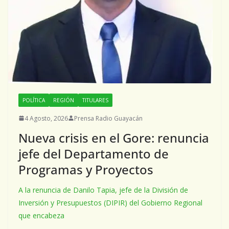
POLÍTICA
REGIÓN
TITULARES
4 Agosto, 2026
Prensa Radio Guayacán
Nueva crisis en el Gore: renuncia
jefe del Departamento de
Programas y Proyectos
A la renuncia de Danilo Tapia, jefe de la División de
Inversión y Presupuestos (DIPIR) del Gobierno Regional
que encabeza