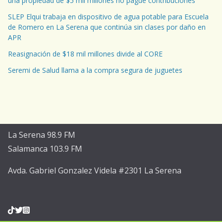
una propiedad de $5 mil millones no pague contribuciones”
SLEP Elqui trabaja en dispositivo de agua potable para Escuela
de Romero en La Serena que continúa sin clases por daño en
APR
Reasignación de $18 mil millones divide al CORE
Seremi de Salud llama a la compra segura de juguetes
La Serena 98.9 FM
Salamanca 103.9 FM
Avda. Gabriel Gonzalez Videla #2301 La Serena