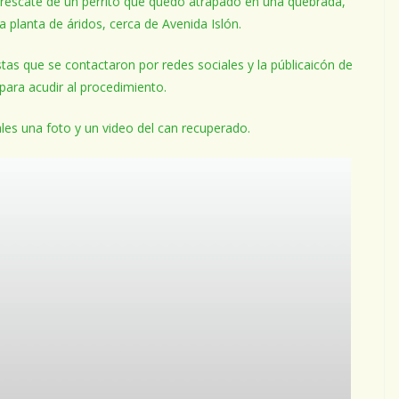
l rescate de un perrito que quedó atrapado en una quebrada,
 planta de áridos, cerca de Avenida Islón.
tas que se contactaron por redes sociales y la públicaicón de
ara acudir al procedimiento.
les una foto y un video del can recuperado.