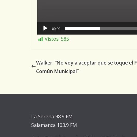
00:00
Vistos:
585
Walker: “No voy a aceptar que se toque el
Común Municipal”
La Serena 98.9 FM
Salamanca 103.9 FM