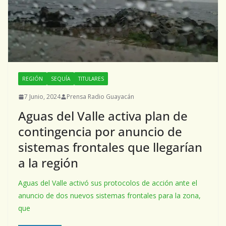
REGIÓN
SEQUÍA
TITULARES
7 Junio, 2024
Prensa Radio Guayacán
Aguas del Valle activa plan de
contingencia por anuncio de
sistemas frontales que llegarían
a la región
Aguas del Valle activó sus protocolos de acción ante el
anuncio de dos nuevos sistemas frontales para la zona,
que