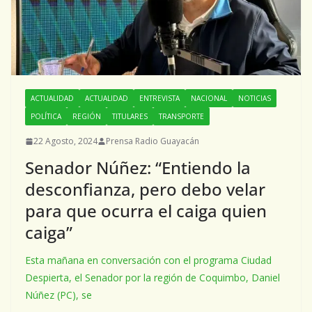
ACTUALIDAD
ACTUALIDAD
ENTREVISTA
NACIONAL
NOTICIAS
POLÍTICA
REGIÓN
TITULARES
TRANSPORTE
22 Agosto, 2024
Prensa Radio Guayacán
Senador Núñez: “Entiendo la
desconfianza, pero debo velar
para que ocurra el caiga quien
caiga”
Esta mañana en conversación con el programa Ciudad
Despierta, el Senador por la región de Coquimbo, Daniel
Núñez (PC), se