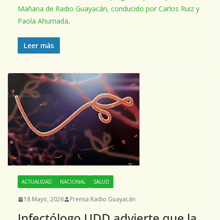
Mañana de Radio Guayacán, conducido por Carlos Ruiz y
Paola Ahumada,
Leer más
ACTUALIDAD
NACIONAL
SALUD
18 Mayo, 2026
Prensa Radio Guayacán
Infectólogo UDD advierte que la