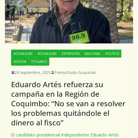
ACTUALIDAD
ACTUALIDAD
ENTREVISTA
NACIONAL
POLÍTICA
REGIÓN
TITULARES
26 Septiembre, 2025
Prensa Radio Guayacán
Eduardo Artés refuerza su
campaña en la Región de
Coquimbo: “No se van a resolver
los problemas quitándole el
dinero al fisco”
El candidato presidencial independiente Eduardo Artés