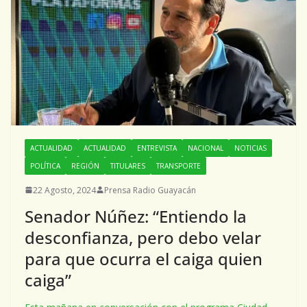
ACTUALIDAD
ACTUALIDAD
ENTREVISTA
NACIONAL
NOTICIAS
POLÍTICA
REGIÓN
TITULARES
TRANSPORTE
22 Agosto, 2024
Prensa Radio Guayacán
Senador Núñez: “Entiendo la
desconfianza, pero debo velar
para que ocurra el caiga quien
caiga”