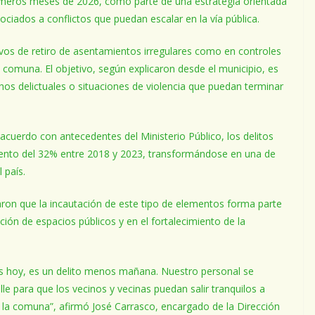
imeros meses de 2026, como parte de una estrategia orientada
sociados a conflictos que puedan escalar en la vía pública.
ivos de retiro de asentamientos irregulares como en controles
 comuna. El objetivo, según explicaron desde el municipio, es
hos delictuales o situaciones de violencia que puedan terminar
cuerdo con antecedentes del Ministerio Público, los delitos
ento del 32% entre 2018 y 2023, transformándose en una de
 país.
ron que la incautación de este tipo de elementos forma parte
ción de espacios públicos y en el fortalecimiento de la
s hoy, es un delito menos mañana. Nuestro personal se
e para que los vecinos y vecinas puedan salir tranquilos a
 la comuna”, afirmó José Carrasco, encargado de la Dirección